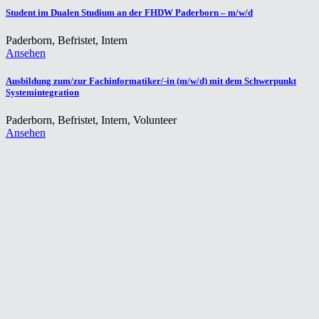
Student im Dualen Studium an der FHDW Paderborn – m/w/d
Paderborn
,
Befristet, Intern
Ansehen
Ausbildung zum/zur Fachinformatiker/-in (m/w/d) mit dem Schwerpunkt
Systemintegration
Paderborn
,
Befristet, Intern, Volunteer
Ansehen