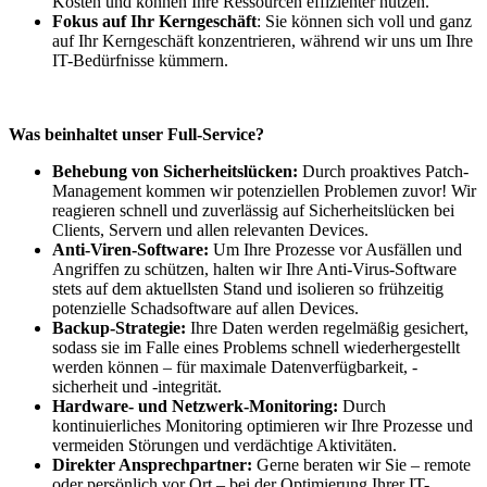
Kosten und können Ihre Ressourcen effizienter nutzen.
Fokus auf Ihr Kerngeschäft
: Sie können sich voll und ganz
auf Ihr Kerngeschäft konzentrieren, während wir uns um Ihre
IT-Bedürfnisse kümmern.
Was beinhaltet unser Full-Service?
Behebung von Sicherheitslücken:
Durch proaktives Patch-
Management kommen wir potenziellen Problemen zuvor! Wir
reagieren schnell und zuverlässig auf Sicherheitslücken bei
Clients, Servern und allen relevanten Devices.
Anti-Viren-Software:
Um Ihre Prozesse vor Ausfällen und
Angriffen zu schützen, halten wir Ihre Anti-Virus-Software
stets auf dem aktuellsten Stand und isolieren so frühzeitig
potenzielle Schadsoftware auf allen Devices.
Backup-Strategie:
Ihre Daten werden regelmäßig gesichert,
sodass sie im Falle eines Problems schnell wiederhergestellt
werden können – für maximale Datenverfügbarkeit, -
sicherheit und -integrität.
Hardware- und Netzwerk-Monitoring:
Durch
kontinuierliches Monitoring optimieren wir Ihre Prozesse und
vermeiden Störungen und verdächtige Aktivitäten.
Direkter Ansprechpartner:
Gerne beraten wir Sie – remote
oder persönlich vor Ort – bei der Optimierung Ihrer IT-