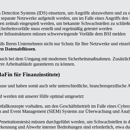
 Detection Systems (IDS) einsetzen, um Angriffe abzuwehren und zu 
n separate Netzwerke aufgeteilt werden, um im Falle eines Angriffs de
en zeitnah eingespielt werden, um bekannte Schwachstellen zu schließ
herheitsvorfälle muss erstellt und regelmäßig getestet werden
her Infrastrukturen müssen schwerwiegende Vorfälle dem BSI melden
lls Ihrem Unternehmen nicht nur Schutz für Ihre Netzwerke und einze
en Datenabflüssen
.
 als auch bei dem Umgang mit modernen Sicherheitsmaßnahmen. Zusätzli
re Arbeitsabläufe garantieren zu können.
aFin für Finanzinstitute)
se und haben somit auch sehr unterschiedliche, branchenspezifische 
 werden mit unserer Hilfe optimal umgesetzt:
otfallkonzepte vorhalten, um den Geschäftsbetrieb im Falle eines Cybera
on and Event Management (SIEM) Systems zur Überwachung und Analyse 
Penetrationstests) müssen durchgeführt werden, um Schwachstellen in d
nnung und Abwehr interner Bedrohungen sind erforderlich, etwa dur