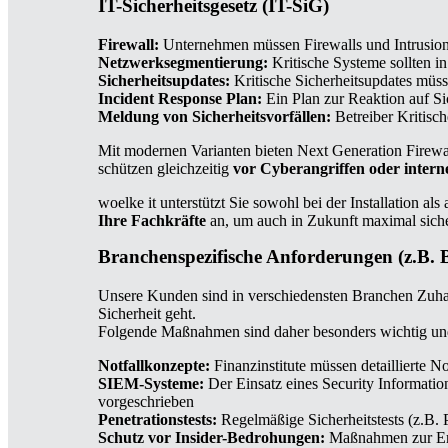
IT-Sicherheitsgesetz (IT-SiG)
Firewall:
Unternehmen müssen Firewalls und Intrusion
Netzwerksegmentierung:
Kritische Systeme sollten i
Sicherheitsupdates:
Kritische Sicherheitsupdates müss
Incident Response Plan:
Ein Plan zur Reaktion auf Sic
Meldung von Sicherheitsvorfällen:
Betreiber Kritisc
Mit modernen Varianten bieten Next Generation Firewa
schützen gleichzeitig
vor Cyberangriffen oder intern
woelke it unterstützt Sie sowohl bei der Installation
Ihre Fachkräfte
an, um auch in Zukunft maximal siche
Branchenspezifische Anforderungen (z.B. B
Unsere Kunden sind in verschiedensten Branchen Zuhau
Sicherheit geht.
Folgende Maßnahmen sind daher besonders wichtig und
Notfallkonzepte:
Finanzinstitute müssen detaillierte N
SIEM-Systeme:
Der Einsatz eines Security Informati
vorgeschrieben
Penetrationstests:
Regelmäßige Sicherheitstests (z.B. 
Schutz vor Insider-Bedrohungen:
Maßnahmen zur Erke