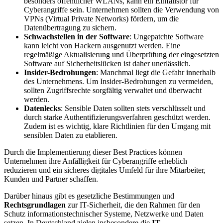
besonders öffentlicher WLANs, kann ein Einfallstor für
Cyberangriffe sein. Unternehmen sollten die Verwendung von
VPNs (Virtual Private Networks) fördern, um die
Datenübertragung zu sichern.
Schwachstellen in der Software
: Ungepatchte Software
kann leicht von Hackern ausgenutzt werden. Eine
regelmäßige Aktualisierung und Überprüfung der eingesetzten
Software auf Sicherheitslücken ist daher unerlässlich.
Insider-Bedrohungen
: Manchmal liegt die Gefahr innerhalb
des Unternehmens. Um Insider-Bedrohungen zu vermeiden,
sollten Zugriffsrechte sorgfältig verwaltet und überwacht
werden.
Datenlecks
: Sensible Daten sollten stets verschlüsselt und
durch starke Authentifizierungsverfahren geschützt werden.
Zudem ist es wichtig, klare Richtlinien für den Umgang mit
sensiblen Daten zu etablieren.
Durch die Implementierung dieser Best Practices können
Unternehmen ihre Anfälligkeit für Cyberangriffe erheblich
reduzieren und ein sicheres digitales Umfeld für ihre Mitarbeiter,
Kunden und Partner schaffen.
Darüber hinaus gibt es gesetzliche Bestimmungen und
Rechtsgrundlagen
zur IT-Sicherheit, die den Rahmen für den
Schutz informationstechnischer Systeme, Netzwerke und Daten
setzen. In Deutschland zielen insbesondere die
IT-