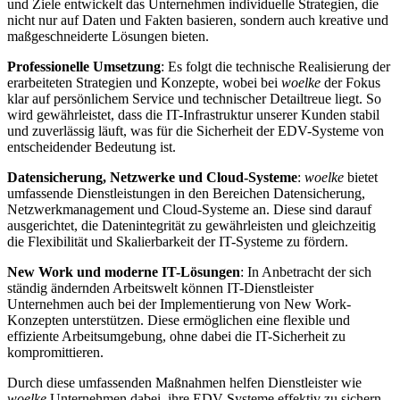
und Ziele entwickelt das Unternehmen individuelle Strategien, die
nicht nur auf Daten und Fakten basieren, sondern auch kreative und
maßgeschneiderte Lösungen bieten.
Professionelle Umsetzung
: Es folgt die technische Realisierung der
erarbeiteten Strategien und Konzepte, wobei bei
woelke
der Fokus
klar auf persönlichem Service und technischer Detailtreue liegt. So
wird gewährleistet, dass die IT-Infrastruktur unserer Kunden stabil
und zuverlässig läuft, was für die Sicherheit der EDV-Systeme von
entscheidender Bedeutung ist.
Datensicherung, Netzwerke und Cloud-Systeme
:
woelke
bietet
umfassende Dienstleistungen in den Bereichen Datensicherung,
Netzwerkmanagement und Cloud-Systeme an. Diese sind darauf
ausgerichtet, die Datenintegrität zu gewährleisten und gleichzeitig
die Flexibilität und Skalierbarkeit der IT-Systeme zu fördern.
New Work und moderne IT-Lösungen
: In Anbetracht der sich
ständig ändernden Arbeitswelt können IT-Dienstleister
Unternehmen auch bei der Implementierung von New Work-
Konzepten unterstützen. Diese ermöglichen eine flexible und
effiziente Arbeitsumgebung, ohne dabei die IT-Sicherheit zu
kompromittieren.
Durch diese umfassenden Maßnahmen helfen Dienstleister wie
woelke
Unternehmen dabei, ihre EDV-Systeme effektiv zu sichern