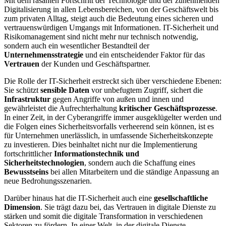
Mit dem rasanten Fortschritt der Technologie und der zunehmenden
Digitalisierung in allen Lebensbereichen, von der Geschäftswelt bis
zum privaten Alltag, steigt auch die Bedeutung eines sicheren und
vertrauenswürdigen Umgangs mit Informationen. IT-Sicherheit und
Risikomanagement sind nicht mehr nur technisch notwendig,
sondern auch ein wesentlicher Bestandteil der
Unternehmensstrategie
und ein entscheidender Faktor für das
Vertrauen
der Kunden und Geschäftspartner.
Die Rolle der IT-Sicherheit erstreckt sich über verschiedene Ebenen:
Sie schützt
sensible Daten
vor unbefugtem Zugriff, sichert die
Infrastruktur
gegen Angriffe von außen und innen und
gewährleistet die Aufrechterhaltung
kritischer Geschäftsprozesse
.
In einer Zeit, in der Cyberangriffe immer ausgeklügelter werden und
die Folgen eines Sicherheitsvorfalls verheerend sein können, ist es
für Unternehmen unerlässlich, in umfassende Sicherheitskonzepte
zu investieren. Dies beinhaltet nicht nur die Implementierung
fortschrittlicher
Informationstechnik und
Sicherheitstechnologien
, sondern auch die Schaffung eines
Bewusstseins
bei allen Mitarbeitern und die ständige Anpassung an
neue Bedrohungsszenarien.
Darüber hinaus hat die IT-Sicherheit auch eine
gesellschaftliche
Dimension
. Sie trägt dazu bei, das Vertrauen in digitale Dienste zu
stärken und somit die digitale Transformation in verschiedenen
Sektoren zu fördern. In einer Welt, in der digitale Dienste