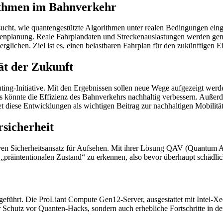
rithmen im Bahnverkehr
ucht, wie quantengestützte Algorithmen unter realen Bedingungen ein
rassenplanung. Reale Fahrplandaten und Streckenauslastungen werden gen
glichen. Ziel ist es, einen belastbaren Fahrplan für den zukünftigen
ät der Zukunft
ing-Initiative. Mit den Ergebnissen sollen neue Wege aufgezeigt wer
Dies könnte die Effizienz des Bahnverkehrs nachhaltig verbessern. Au
iese Entwicklungen als wichtigen Beitrag zur nachhaltigen Mobilität
sicherheit
en Sicherheitsansatz für Aufsehen. Mit ihrer Lösung QAV (Quantum Antiv
„präintentionalen Zustand“ zu erkennen, also bevor überhaupt schädlic
ngeführt. Die ProLiant Compute Gen12-Server, ausgestattet mit Intel-
r Schutz vor Quanten-Hacks, sondern auch erhebliche Fortschritte in de