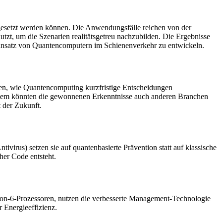
gesetzt werden können. Die Anwendungsfälle reichen von der
utzt, um die Szenarien realitätsgetreu nachzubilden. Die Ergebnisse
 Einsatz von Quantencomputern im Schienenverkehr zu entwickeln.
den, wie Quantencomputing kurzfristige Entscheidungen
ßerdem könnten die gewonnenen Erkenntnisse auch anderen Branchen
 der Zukunft.
irus) setzen sie auf quantenbasierte Prävention statt auf klassische
her Code entsteht.
Xeon-6-Prozessoren, nutzen die verbesserte Management-Technologie
r Energieeffizienz.