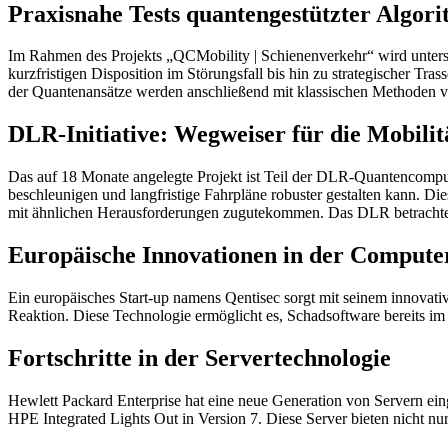
Praxisnahe Tests quantengestützter Algo
Im Rahmen des Projekts „QCMobility | Schienenverkehr“ wird unters
kurzfristigen Disposition im Störungsfall bis hin zu strategischer T
der Quantenansätze werden anschließend mit klassischen Methoden ver
DLR-Initiative: Wegweiser für die Mobilit
Das auf 18 Monate angelegte Projekt ist Teil der DLR-Quantencomput
beschleunigen und langfristige Fahrpläne robuster gestalten kann. 
mit ähnlichen Herausforderungen zugutekommen. Das DLR betrachtet d
Europäische Innovationen in der Computer
Ein europäisches Start-up namens Qentisec sorgt mit seinem innovativ
Reaktion. Diese Technologie ermöglicht es, Schadsoftware bereits im 
Fortschritte in der Servertechnologie
Hewlett Packard Enterprise hat eine neue Generation von Servern ei
HPE Integrated Lights Out in Version 7. Diese Server bieten nicht nu