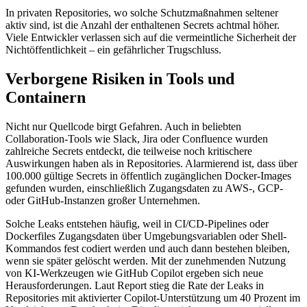
In privaten Repositories, wo solche Schutzmaßnahmen seltener
aktiv sind, ist die Anzahl der enthaltenen Secrets achtmal höher.
Viele Entwickler verlassen sich auf die vermeintliche Sicherheit der
Nichtöffentlichkeit – ein gefährlicher Trugschluss.
Verborgene Risiken in Tools und
Containern
Nicht nur Quellcode birgt Gefahren. Auch in beliebten
Collaboration-Tools wie Slack, Jira oder Confluence wurden
zahlreiche Secrets entdeckt, die teilweise noch kritischere
Auswirkungen haben als in Repositories. Alarmierend ist, dass über
100.000 gültige Secrets in öffentlich zugänglichen Docker-Images
gefunden wurden, einschließlich Zugangsdaten zu AWS-, GCP-
oder GitHub-Instanzen großer Unternehmen.
Solche Leaks entstehen häufig, weil in CI/CD-Pipelines oder
Dockerfiles Zugangsdaten über Umgebungsvariablen oder Shell-
Kommandos fest codiert werden und auch dann bestehen bleiben,
wenn sie später gelöscht werden. Mit der zunehmenden Nutzung
von KI-Werkzeugen wie GitHub Copilot ergeben sich neue
Herausforderungen. Laut Report stieg die Rate der Leaks in
Repositories mit aktivierter Copilot-Unterstützung um 40 Prozent im