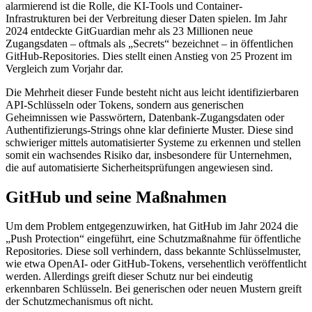
alarmierend ist die Rolle, die KI-Tools und Container-
Infrastrukturen bei der Verbreitung dieser Daten spielen. Im Jahr
2024 entdeckte GitGuardian mehr als 23 Millionen neue
Zugangsdaten – oftmals als „Secrets“ bezeichnet – in öffentlichen
GitHub-Repositories. Dies stellt einen Anstieg von 25 Prozent im
Vergleich zum Vorjahr dar.
Die Mehrheit dieser Funde besteht nicht aus leicht identifizierbaren
API-Schlüsseln oder Tokens, sondern aus generischen
Geheimnissen wie Passwörtern, Datenbank-Zugangsdaten oder
Authentifizierungs-Strings ohne klar definierte Muster. Diese sind
schwieriger mittels automatisierter Systeme zu erkennen und stellen
somit ein wachsendes Risiko dar, insbesondere für Unternehmen,
die auf automatisierte Sicherheitsprüfungen angewiesen sind.
GitHub und seine Maßnahmen
Um dem Problem entgegenzuwirken, hat GitHub im Jahr 2024 die
„Push Protection“ eingeführt, eine Schutzmaßnahme für öffentliche
Repositories. Diese soll verhindern, dass bekannte Schlüsselmuster,
wie etwa OpenAI- oder GitHub-Tokens, versehentlich veröffentlicht
werden. Allerdings greift dieser Schutz nur bei eindeutig
erkennbaren Schlüsseln. Bei generischen oder neuen Mustern greift
der Schutzmechanismus oft nicht.