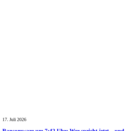
17. Juli 2026
Ransomware um 7:42 Uhr: Wer spricht jetzt – und